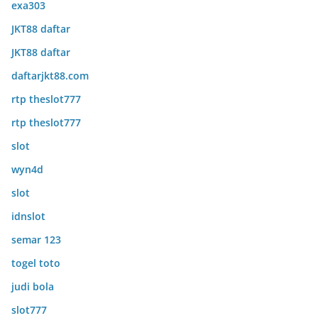
exa303
JKT88 daftar
JKT88 daftar
daftarjkt88.com
rtp theslot777
rtp theslot777
slot
wyn4d
slot
idnslot
semar 123
togel toto
judi bola
slot777