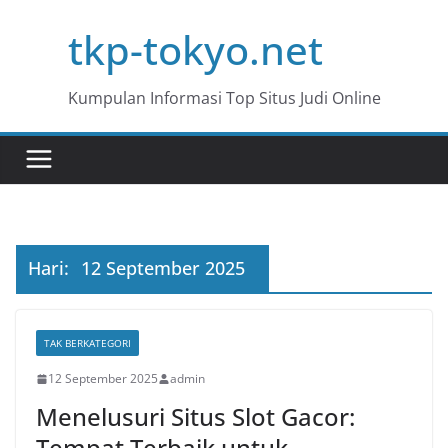
Skip
tkp-tokyo.net
to
content
Kumpulan Informasi Top Situs Judi Online
Hari:
12 September 2025
TAK BERKATEGORI
12 September 2025
admin
Menelusuri Situs Slot Gacor:
Tempat Terbaik untuk