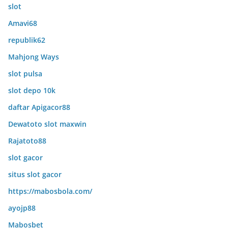
slot
Amavi68
republik62
Mahjong Ways
slot pulsa
slot depo 10k
daftar Apigacor88
Dewatoto slot maxwin
Rajatoto88
slot gacor
situs slot gacor
https://mabosbola.com/
ayojp88
Mabosbet