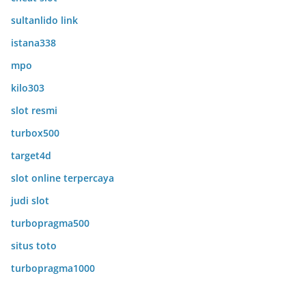
sultanlido link
istana338
mpo
kilo303
slot resmi
turbox500
target4d
slot online terpercaya
judi slot
turbopragma500
situs toto
turbopragma1000