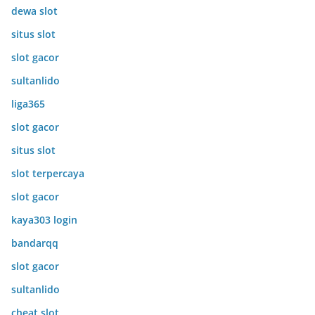
dewa slot
situs slot
slot gacor
sultanlido
liga365
slot gacor
situs slot
slot terpercaya
slot gacor
kaya303 login
bandarqq
slot gacor
sultanlido
cheat slot