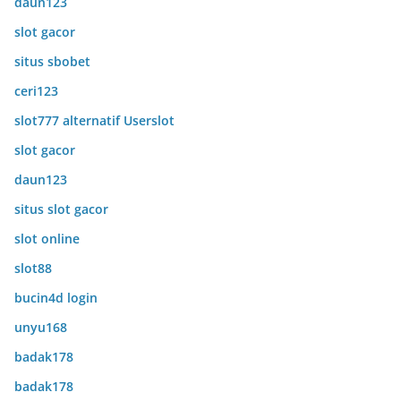
daun123
slot gacor
situs sbobet
ceri123
slot777 alternatif Userslot
slot gacor
daun123
situs slot gacor
slot online
slot88
bucin4d login
unyu168
badak178
badak178