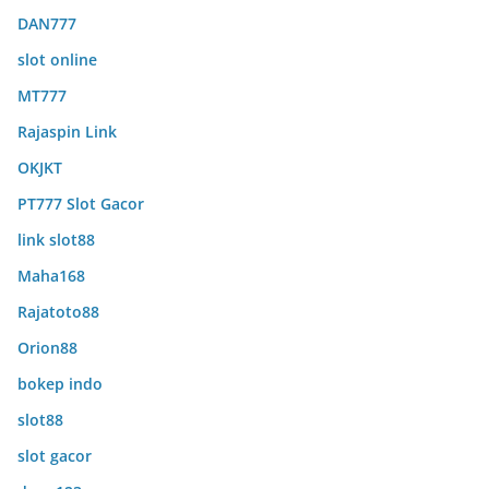
DAN777
slot online
MT777
Rajaspin Link
OKJKT
PT777 Slot Gacor
link slot88
Maha168
Rajatoto88
Orion88
bokep indo
slot88
slot gacor