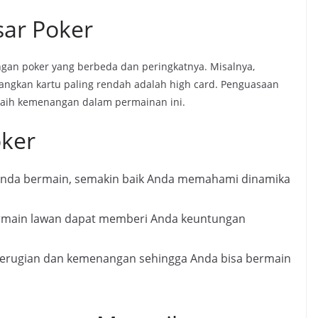
ar Poker
gan poker yang berbeda dan peringkatnya. Misalnya,
edangkan kartu paling rendah adalah high card. Penguasaan
raih kemenangan dalam permainan ini.
oker
Anda bermain, semakin baik Anda memahami dinamika
rmain lawan dapat memberi Anda keuntungan
erugian dan kemenangan sehingga Anda bisa bermain