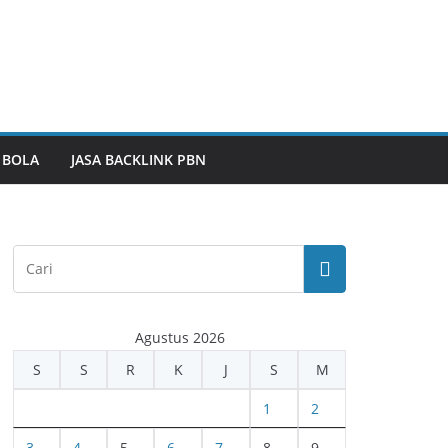
I BOLA
JASA BACKLINK PBN
Agustus 2026
S
S
R
K
J
S
M
1
2
3
4
5
6
7
8
9