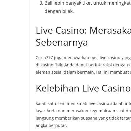
Beli lebih banyak tiket untuk meningka
dengan bijak.
Live Casino: Merasak
Sebenarnya
Ceria777 juga menawarkan opsi live casino y
di kasino fisik. Anda dapat berinteraksi denga
elemen sosial dalam bermain. Hal ini membuat s
Kelebihan Live Casino
Salah satu seni menikmati live casino adalah in
layar Anda dan merasakan kegembiraan saat And
langsung memberikan suasana yang tidak tert
angka berputar.