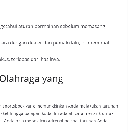
ngetahui aturan permainan sebelum memasang
cara dengan dealer dan pemain lain; ini membuat
us, terlepas dari hasilnya.
 Olahraga yang
an sportsbook yang memungkinkan Anda melakukan taruhan
asket hingga balapan kuda. Ini adalah cara menarik untuk
nda. Anda bisa merasakan adrenaline saat taruhan Anda