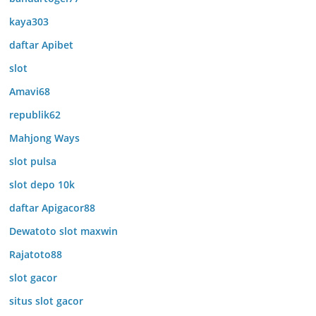
kaya303
daftar Apibet
slot
Amavi68
republik62
Mahjong Ways
slot pulsa
slot depo 10k
daftar Apigacor88
Dewatoto slot maxwin
Rajatoto88
slot gacor
situs slot gacor