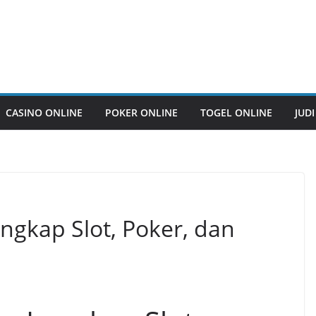
CASINO ONLINE
POKER ONLINE
TOGEL ONLINE
JUD
ngkap Slot, Poker, dan