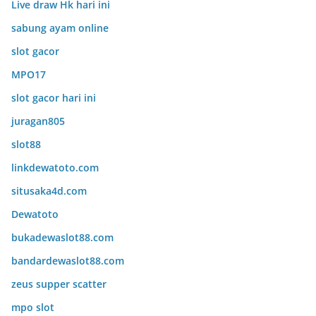
Live draw Hk hari ini
sabung ayam online
slot gacor
MPO17
slot gacor hari ini
juragan805
slot88
linkdewatoto.com
situsaka4d.com
Dewatoto
bukadewaslot88.com
bandardewaslot88.com
zeus supper scatter
mpo slot