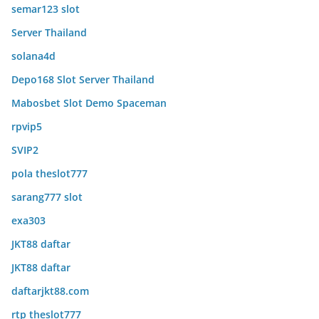
semar123 slot
Server Thailand
solana4d
Depo168 Slot Server Thailand
Mabosbet Slot Demo Spaceman
rpvip5
SVIP2
pola theslot777
sarang777 slot
exa303
JKT88 daftar
JKT88 daftar
daftarjkt88.com
rtp theslot777