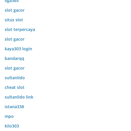
liga365
slot gacor
situs slot
slot terpercaya
slot gacor
kaya303 login
bandarqq
slot gacor
sultanlido
cheat slot
sultanlido link
istana338
mpo
kilo303