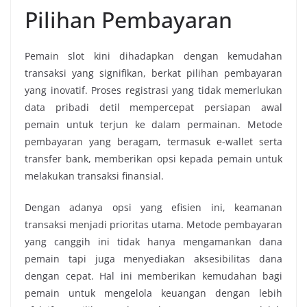
Pilihan Pembayaran
Pemain slot kini dihadapkan dengan kemudahan
transaksi yang signifikan, berkat pilihan pembayaran
yang inovatif. Proses registrasi yang tidak memerlukan
data pribadi detil mempercepat persiapan awal
pemain untuk terjun ke dalam permainan. Metode
pembayaran yang beragam, termasuk e-wallet serta
transfer bank, memberikan opsi kepada pemain untuk
melakukan transaksi finansial.
Dengan adanya opsi yang efisien ini, keamanan
transaksi menjadi prioritas utama. Metode pembayaran
yang canggih ini tidak hanya mengamankan dana
pemain tapi juga menyediakan aksesibilitas dana
dengan cepat. Hal ini memberikan kemudahan bagi
pemain untuk mengelola keuangan dengan lebih