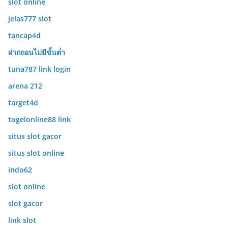
slot online
jelas777 slot
tancap4d
ฝากถอนไม่มีขั้นต่ํา
tuna787 link login
arena 212
target4d
togelonline88 link
situs slot gacor
situs slot online
indo62
slot online
slot gacor
link slot