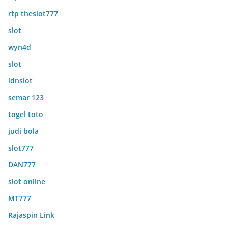
rtp theslot777
slot
wyn4d
slot
idnslot
semar 123
togel toto
judi bola
slot777
DAN777
slot online
MT777
Rajaspin Link