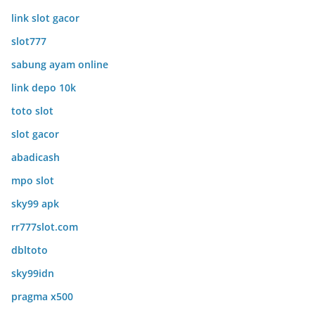
link slot gacor
slot777
sabung ayam online
link depo 10k
toto slot
slot gacor
abadicash
mpo slot
sky99 apk
rr777slot.com
dbltoto
sky99idn
pragma x500