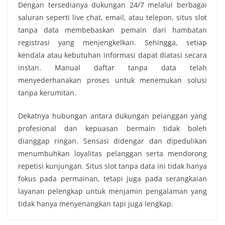
Dengan tersedianya dukungan 24/7 melalui berbagai
saluran seperti live chat, email, atau telepon, situs slot
tanpa data membebaskan pemain dari hambatan
registrasi yang menjengkelkan. Sehingga, setiap
kendala atau kebutuhan informasi dapat diatasi secara
instan. Manual daftar tanpa data telah
menyederhanakan proses untuk menemukan solusi
tanpa kerumitan.
Dekatnya hubungan antara dukungan pelanggan yang
profesional dan kepuasan bermain tidak boleh
dianggap ringan. Sensasi didengar dan dipedulikan
menumbuhkan loyalitas pelanggan serta mendorong
repetisi kunjungan. Situs slot tanpa data ini tidak hanya
fokus pada permainan, tetapi juga pada serangkaian
layanan pelengkap untuk menjamin pengalaman yang
tidak hanya menyenangkan tapi juga lengkap.