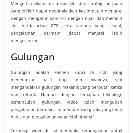
Mengerti mekanisme mesin slot dan strategi bermain
yang efektif dapat meningkatkan kesempatan menang.
Dengan mengatur bankroll dengan bijak dan memilih
slot berdasarkan RTP serta varians yang sesuai,
pengalaman bermain dapat menjadi lebih
mengesankan.
Gulungan
Gulungan adalah elemen kunci di slot, yang
menetapkan hasil tiap spin. Awalnya, slot
mengandalkan gulungan mekanik yang berputar ketika
tuas ditarik. Namun, dengan kemajuan teknologi,
kemunculan gulungan video telah mengubah
pengalaman bermain. Ini memberikan grafis yang lebih
halus dan pengalaman yang lebih imersif.
Teknologi video di slot membuka kemungkinan untuk