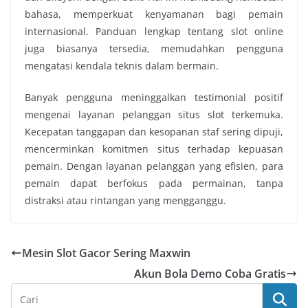
bahasa, memperkuat kenyamanan bagi pemain
internasional. Panduan lengkap tentang slot online
juga biasanya tersedia, memudahkan pengguna
mengatasi kendala teknis dalam bermain.
Banyak pengguna meninggalkan testimonial positif
mengenai layanan pelanggan situs slot terkemuka.
Kecepatan tanggapan dan kesopanan staf sering dipuji,
mencerminkan komitmen situs terhadap kepuasan
pemain. Dengan layanan pelanggan yang efisien, para
pemain dapat berfokus pada permainan, tanpa
distraksi atau rintangan yang mengganggu.
Mesin Slot Gacor Sering Maxwin
Akun Bola Demo Coba Gratis