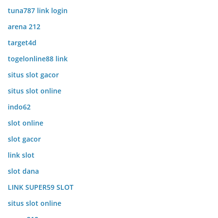
tuna787 link login
arena 212
target4d
togelonline88 link
situs slot gacor
situs slot online
indo62
slot online
slot gacor
link slot
slot dana
LINK SUPER59 SLOT
situs slot online