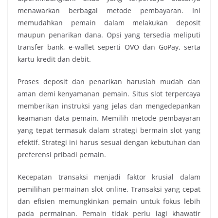
menawarkan berbagai metode pembayaran. Ini
memudahkan pemain dalam melakukan deposit
maupun penarikan dana. Opsi yang tersedia meliputi
transfer bank, e-wallet seperti OVO dan GoPay, serta
kartu kredit dan debit.
Proses deposit dan penarikan haruslah mudah dan
aman demi kenyamanan pemain. Situs slot terpercaya
memberikan instruksi yang jelas dan mengedepankan
keamanan data pemain. Memilih metode pembayaran
yang tepat termasuk dalam strategi bermain slot yang
efektif. Strategi ini harus sesuai dengan kebutuhan dan
preferensi pribadi pemain.
Kecepatan transaksi menjadi faktor krusial dalam
pemilihan permainan slot online. Transaksi yang cepat
dan efisien memungkinkan pemain untuk fokus lebih
pada permainan. Pemain tidak perlu lagi khawatir