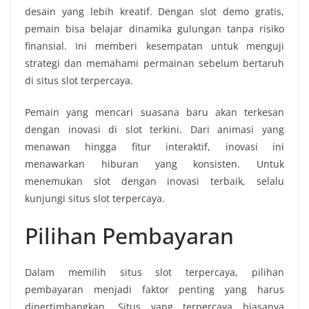
desain yang lebih kreatif. Dengan slot demo gratis,
pemain bisa belajar dinamika gulungan tanpa risiko
finansial. Ini memberi kesempatan untuk menguji
strategi dan memahami permainan sebelum bertaruh
di situs slot terpercaya.
Pemain yang mencari suasana baru akan terkesan
dengan inovasi di slot terkini. Dari animasi yang
menawan hingga fitur interaktif, inovasi ini
menawarkan hiburan yang konsisten. Untuk
menemukan slot dengan inovasi terbaik, selalu
kunjungi situs slot terpercaya.
Pilihan Pembayaran
Dalam memilih situs slot terpercaya, pilihan
pembayaran menjadi faktor penting yang harus
dipertimbangkan. Situs yang terpercaya biasanya