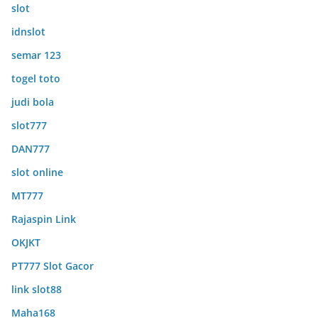
slot
idnslot
semar 123
togel toto
judi bola
slot777
DAN777
slot online
MT777
Rajaspin Link
OKJKT
PT777 Slot Gacor
link slot88
Maha168