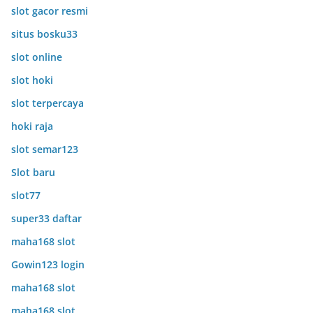
slot gacor resmi
situs bosku33
slot online
slot hoki
slot terpercaya
hoki raja
slot semar123
Slot baru
slot77
super33 daftar
maha168 slot
Gowin123 login
maha168 slot
maha168 slot