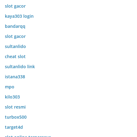
slot gacor
kaya303 login
bandarqq
slot gacor
sultanlido
cheat slot
sultanlido link
istana338
mpo
kilo303
slot resmi
turbox500
target4d