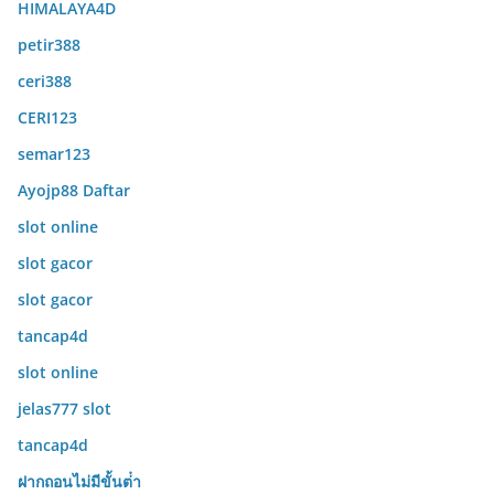
HIMALAYA4D
petir388
ceri388
CERI123
semar123
Ayojp88 Daftar
slot online
slot gacor
slot gacor
tancap4d
slot online
jelas777 slot
tancap4d
ฝากถอนไม่มีขั้นต่ํา