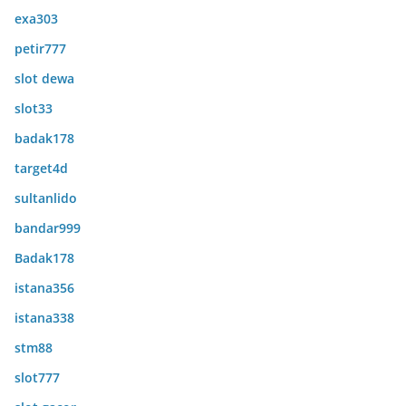
exa303
petir777
slot dewa
slot33
badak178
target4d
sultanlido
bandar999
Badak178
istana356
istana338
stm88
slot777