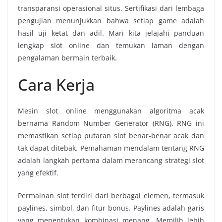
transparansi operasional situs. Sertifikasi dari lembaga
pengujian menunjukkan bahwa setiap game adalah
hasil uji ketat dan adil. Mari kita jelajahi panduan
lengkap slot online dan temukan laman dengan
pengalaman bermain terbaik.
Cara Kerja
Mesin slot online menggunakan algoritma acak
bernama Random Number Generator (RNG). RNG ini
memastikan setiap putaran slot benar-benar acak dan
tak dapat ditebak. Pemahaman mendalam tentang RNG
adalah langkah pertama dalam merancang strategi slot
yang efektif.
Permainan slot terdiri dari berbagai elemen, termasuk
paylines, simbol, dan fitur bonus. Paylines adalah garis
yang menentukan kombinasi menang. Memilih lebih