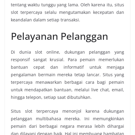
tentang waktu tunggu yang lama. Oleh karena itu, situs
slot terpercaya selalu mengutamakan kecepatan dan
keandalan dalam setiap transaksi.
Pelayanan Pelanggan
Di dunia slot online, dukungan pelanggan yang
responsif sangat krusial. Para pemain memerlukan
bantuan cepat dan informatif untuk menjaga
pengalaman bermain mereka tetap lancar. Situs yang
terpercaya menawarkan berbagai cara bagi pemain
untuk mendapatkan bantuan, melalui live chat, email,
hingga telepon, setiap saat dibutuhkan.
Situs slot terpercaya menonjol karena dukungan
pelanggan multibahasa mereka. Ini memungkinkan
pemain dari berbagai negara merasa lebih dihargai
dan dilayani dengan baik. Hal ini membuang hambatan