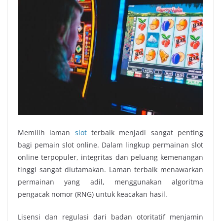
Memilih laman
slot
terbaik menjadi sangat penting
bagi pemain slot online. Dalam lingkup permainan slot
online terpopuler, integritas dan peluang kemenangan
tinggi sangat diutamakan. Laman terbaik menawarkan
permainan yang adil, menggunakan algoritma
pengacak nomor (RNG) untuk keacakan hasil.
Lisensi dan regulasi dari badan otoritatif menjamin