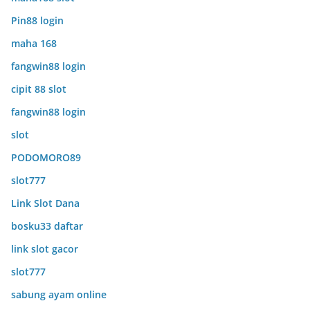
Pin88 login
maha 168
fangwin88 login
cipit 88 slot
fangwin88 login
slot
PODOMORO89
slot777
Link Slot Dana
bosku33 daftar
link slot gacor
slot777
sabung ayam online