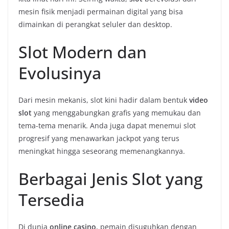
mesin fisik menjadi permainan digital yang bisa
dimainkan di perangkat seluler dan desktop.
Slot Modern dan
Evolusinya
Dari mesin mekanis, slot kini hadir dalam bentuk
video
slot
yang menggabungkan grafis yang memukau dan
tema-tema menarik. Anda juga dapat menemui slot
progresif yang menawarkan jackpot yang terus
meningkat hingga seseorang memenangkannya.
Berbagai Jenis Slot yang
Tersedia
Di dunia
online casino
, pemain disuguhkan dengan