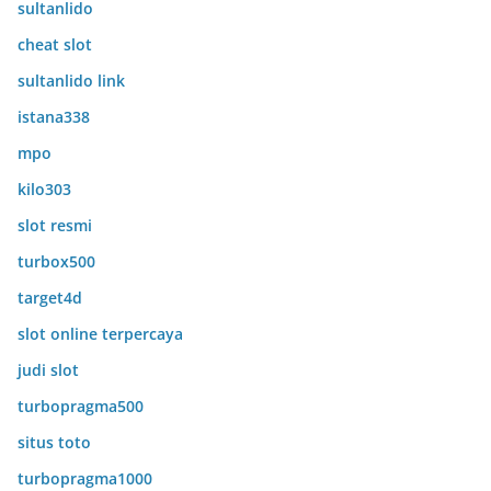
sultanlido
cheat slot
sultanlido link
istana338
mpo
kilo303
slot resmi
turbox500
target4d
slot online terpercaya
judi slot
turbopragma500
situs toto
turbopragma1000