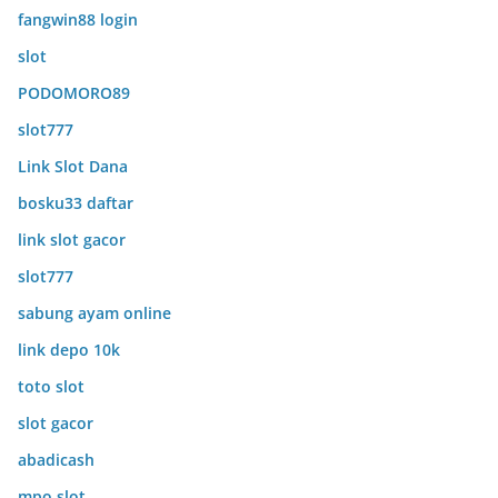
fangwin88 login
slot
PODOMORO89
slot777
Link Slot Dana
bosku33 daftar
link slot gacor
slot777
sabung ayam online
link depo 10k
toto slot
slot gacor
abadicash
mpo slot