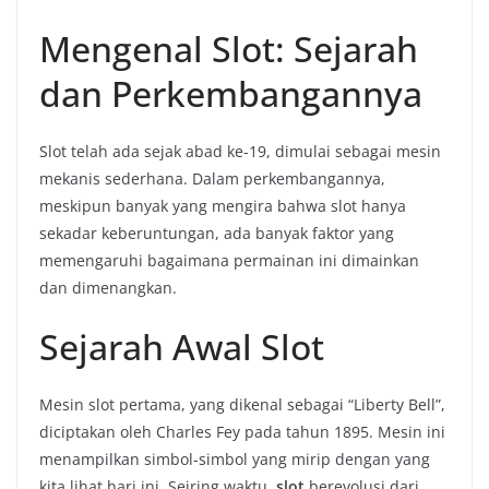
Mengenal Slot: Sejarah
dan Perkembangannya
Slot telah ada sejak abad ke-19, dimulai sebagai mesin
mekanis sederhana. Dalam perkembangannya,
meskipun banyak yang mengira bahwa slot hanya
sekadar keberuntungan, ada banyak faktor yang
memengaruhi bagaimana permainan ini dimainkan
dan dimenangkan.
Sejarah Awal Slot
Mesin slot pertama, yang dikenal sebagai “Liberty Bell”,
diciptakan oleh Charles Fey pada tahun 1895. Mesin ini
menampilkan simbol-simbol yang mirip dengan yang
kita lihat hari ini. Seiring waktu,
slot
berevolusi dari