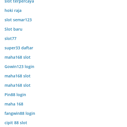
slot terpercaya
hoki raja
slot semar123
Slot baru
slot77
super33 daftar
maha168 slot
Gowin123 login
maha168 slot
maha168 slot
Pin88 login
maha 168
fangwin88 login
cipit 88 slot