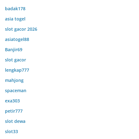
badak178
asia togel
slot gacor 2026
asiatogel88
Banjir69
slot gacor
lengkap777
mahjong
spaceman
exa303
petir777
slot dewa
slot33