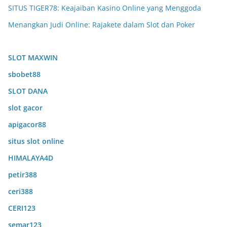
SITUS TIGER78: Keajaiban Kasino Online yang Menggoda
Menangkan Judi Online: Rajakete dalam Slot dan Poker
SLOT MAXWIN
sbobet88
SLOT DANA
slot gacor
apigacor88
situs slot online
HIMALAYA4D
petir388
ceri388
CERI123
semar123