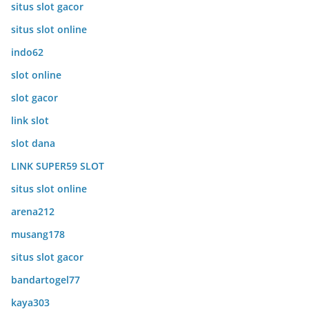
situs slot gacor
situs slot online
indo62
slot online
slot gacor
link slot
slot dana
LINK SUPER59 SLOT
situs slot online
arena212
musang178
situs slot gacor
bandartogel77
kaya303