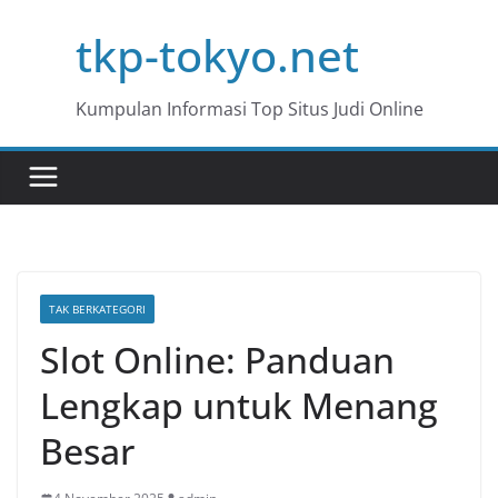
Skip
tkp-tokyo.net
to
content
Kumpulan Informasi Top Situs Judi Online
TAK BERKATEGORI
Slot Online: Panduan
Lengkap untuk Menang
Besar