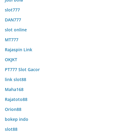
slot777
DAN777
slot online
MT777
Rajaspin Link
OKJKT
PT777 Slot Gacor
link slot88
Maha168
Rajatoto88
Orion88
bokep indo
slot88