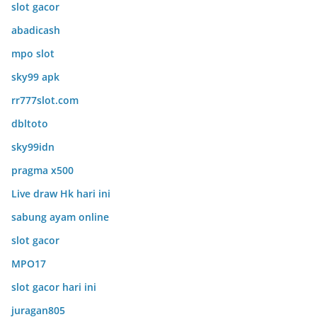
slot gacor
abadicash
mpo slot
sky99 apk
rr777slot.com
dbltoto
sky99idn
pragma x500
Live draw Hk hari ini
sabung ayam online
slot gacor
MPO17
slot gacor hari ini
juragan805