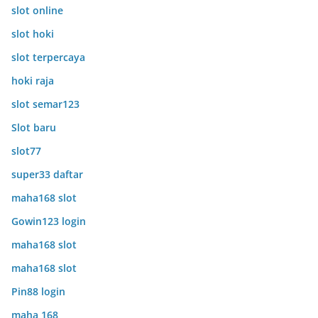
slot online
slot hoki
slot terpercaya
hoki raja
slot semar123
Slot baru
slot77
super33 daftar
maha168 slot
Gowin123 login
maha168 slot
maha168 slot
Pin88 login
maha 168