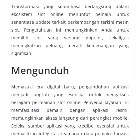
Transformasi yang senantiasa berlangsung dalam
ekosistem slot online menuntut pemain untuk
senantiasa update terkait perkembangan terkini mesin
slot. Pengetahuan ini memungkinkan Anda untuk
memilih slot yang sedang populer, sekaligus
meningkatkan peluang meraih kemenangan yang
signifikan.
Mengunduh
Memasuki era digital baru, pengunduhan aplikasi
menjadi langkah yang esensial untuk mengakses
beragam permainan slot online. Penyedia layanan ini
memfasilitasi pemain dengan aplikasi resmi,
memungkinkan akses langsung dari perangkat mobile.
Seleksi sumber aplikasi yang kredibel esensial untuk
memastikan integritas keamanan data pemain. Inovasi