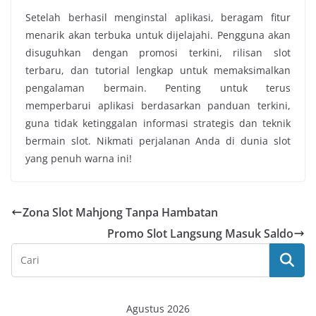
Setelah berhasil menginstal aplikasi, beragam fitur
menarik akan terbuka untuk dijelajahi. Pengguna akan
disuguhkan dengan promosi terkini, rilisan slot
terbaru, dan tutorial lengkap untuk memaksimalkan
pengalaman bermain. Penting untuk terus
memperbarui aplikasi berdasarkan panduan terkini,
guna tidak ketinggalan informasi strategis dan teknik
bermain slot. Nikmati perjalanan Anda di dunia slot
yang penuh warna ini!
Zona Slot Mahjong Tanpa Hambatan
Promo Slot Langsung Masuk Saldo
Agustus 2026