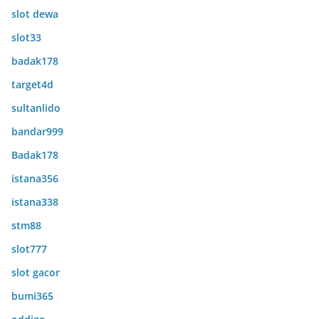
slot dewa
slot33
badak178
target4d
sultanlido
bandar999
Badak178
istana356
istana338
stm88
slot777
slot gacor
bumi365