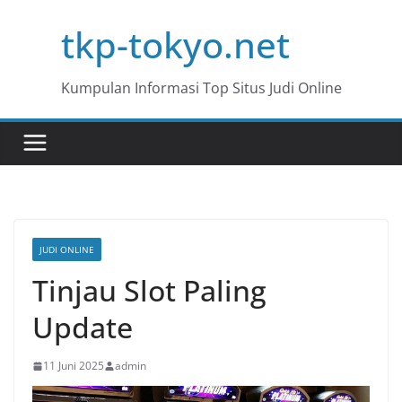
Skip
tkp-tokyo.net
to
content
Kumpulan Informasi Top Situs Judi Online
JUDI ONLINE
Tinjau Slot Paling
Update
11 Juni 2025
admin