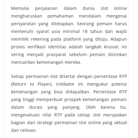
Memulai perjalanan dalam dunia slot online
mengharuskan pemahaman mendalam mengenai
persyaratan yang ditetapkan. Seorang pemain harus
memenuhi syarat usia minimal 18 tahun dan wajib
memiliki rekening pada platform yang dituju. Adapun
proses verifikasi identitas adalah langkah krusial; ini
sering menjadi prasyarat sebelum pemain diizinkan
mencairkan kemenangan mereka.
Setiap permainan slot disertai dengan persentase RTP
(Return to Player), indikator ini mengukur potensi
kemenangan yang bisa didapatkan. Persentase RTP
yang tinggi memperkuat prospek kemenangan pemain
dalam durasi yang panjang. Oleh karena itu,
mengevaluasi nilai RTP pada setiap slot merupakan
bagian dari strategi permainan slot online yang aktual
dan relevan.