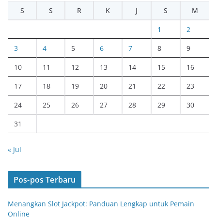
S
S
R
K
J
S
M
1
2
3
4
5
6
7
8
9
10
11
12
13
14
15
16
17
18
19
20
21
22
23
24
25
26
27
28
29
30
31
« Jul
Pos-pos Terbaru
Menangkan Slot Jackpot: Panduan Lengkap untuk Pemain
Online