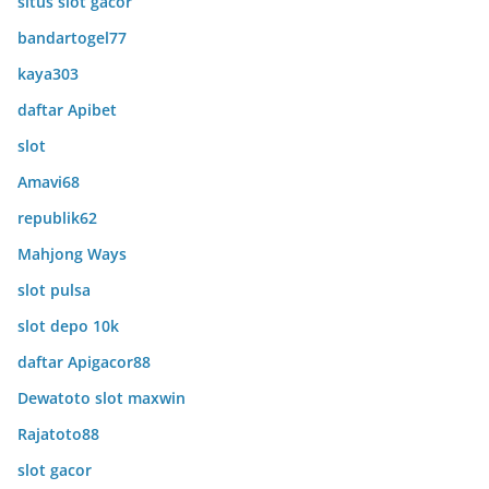
situs slot gacor
bandartogel77
kaya303
daftar Apibet
slot
Amavi68
republik62
Mahjong Ways
slot pulsa
slot depo 10k
daftar Apigacor88
Dewatoto slot maxwin
Rajatoto88
slot gacor