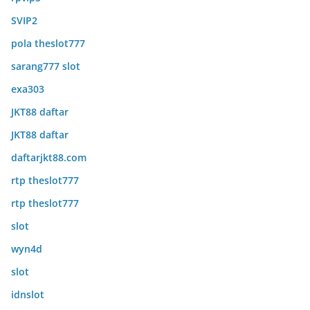
SVIP2
pola theslot777
sarang777 slot
exa303
JKT88 daftar
JKT88 daftar
daftarjkt88.com
rtp theslot777
rtp theslot777
slot
wyn4d
slot
idnslot