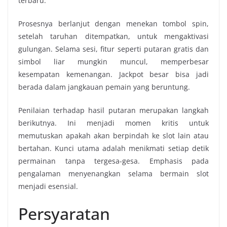
terbaru.
Prosesnya berlanjut dengan menekan tombol spin,
setelah taruhan ditempatkan, untuk mengaktivasi
gulungan. Selama sesi, fitur seperti putaran gratis dan
simbol liar mungkin muncul, memperbesar
kesempatan kemenangan. Jackpot besar bisa jadi
berada dalam jangkauan pemain yang beruntung.
Penilaian terhadap hasil putaran merupakan langkah
berikutnya. Ini menjadi momen kritis untuk
memutuskan apakah akan berpindah ke slot lain atau
bertahan. Kunci utama adalah menikmati setiap detik
permainan tanpa tergesa-gesa. Emphasis pada
pengalaman menyenangkan selama bermain slot
menjadi esensial.
Persyaratan