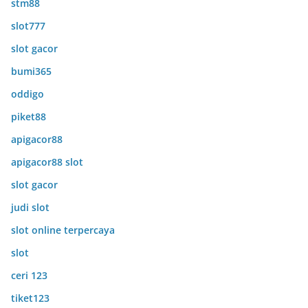
stm88
slot777
slot gacor
bumi365
oddigo
piket88
apigacor88
apigacor88 slot
slot gacor
judi slot
slot online terpercaya
slot
ceri 123
tiket123