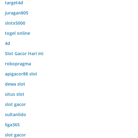
target4d
juragan805
slotx5000
togel online
4d
Slot Gacor Hari Ini
robopragma
apigacor88 slot
dewa slot
situs slot
slot gacor
sultanlido
liga365
slot gacor