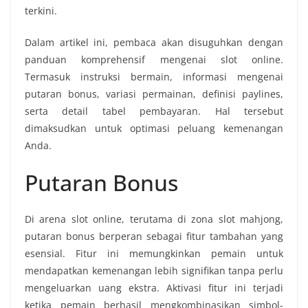
terkini.
Dalam artikel ini, pembaca akan disuguhkan dengan
panduan komprehensif mengenai slot online.
Termasuk instruksi bermain, informasi mengenai
putaran bonus, variasi permainan, definisi paylines,
serta detail tabel pembayaran. Hal tersebut
dimaksudkan untuk optimasi peluang kemenangan
Anda.
Putaran Bonus
Di arena slot online, terutama di zona slot mahjong,
putaran bonus berperan sebagai fitur tambahan yang
esensial. Fitur ini memungkinkan pemain untuk
mendapatkan kemenangan lebih signifikan tanpa perlu
mengeluarkan uang ekstra. Aktivasi fitur ini terjadi
ketika pemain berhasil mengkombinasikan simbol-