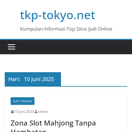
Skip
tkp-tokyo.net
to
content
Kumpulan Informasi Top Situs Judi Online
Hari:
10 Juni 2025
SLOT ONLINE
10 Juni 2025
admin
Zona Slot Mahjong Tanpa
Hambatan