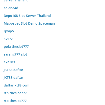
Server Thailand
solana4d
Depo168 Slot Server Thailand
Mabosbet Slot Demo Spaceman
rpvip5
SVIP2
pola theslot777
sarang777 slot
exa303
JKT88 daftar
JKT88 daftar
daftarjkt88.com
rtp theslot777
rtp theslot777