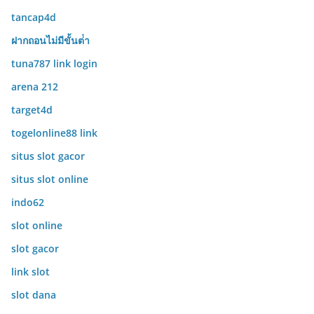
tancap4d
ฝากถอนไม่มีขั้นต่ํา
tuna787 link login
arena 212
target4d
togelonline88 link
situs slot gacor
situs slot online
indo62
slot online
slot gacor
link slot
slot dana