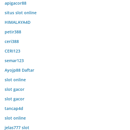
apigacor88
situs slot online
HIMALAYA4D
petir388
ceri388
CERI123
semar123
Ayojp88 Daftar
slot online
slot gacor
slot gacor
tancap4d
slot online
jelas777 slot