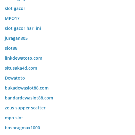
slot gacor
MPO17
slot gacor hari ini
juragan805
slot88
linkdewatoto.com
situsaka4d.com
Dewatoto
bukadewaslot88.com
bandardewaslot88.com
zeus supper scatter
mpo slot
bospragmax1000