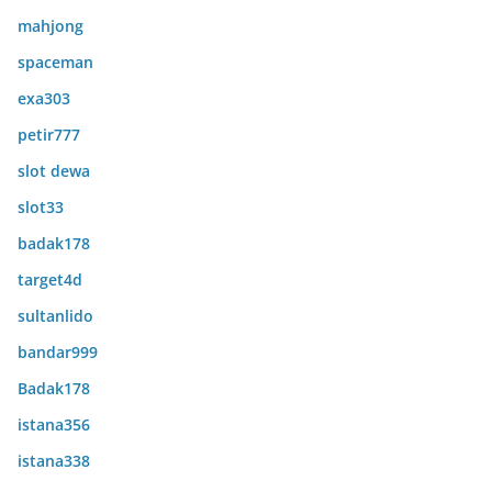
mahjong
spaceman
exa303
petir777
slot dewa
slot33
badak178
target4d
sultanlido
bandar999
Badak178
istana356
istana338