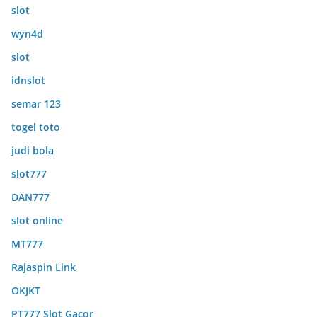
slot
wyn4d
slot
idnslot
semar 123
togel toto
judi bola
slot777
DAN777
slot online
MT777
Rajaspin Link
OKJKT
PT777 Slot Gacor