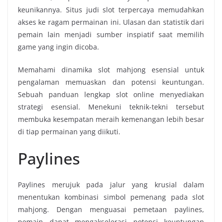
keunikannya. Situs judi slot terpercaya memudahkan
akses ke ragam permainan ini. Ulasan dan statistik dari
pemain lain menjadi sumber inspiatif saat memilih
game yang ingin dicoba.
Memahami dinamika slot mahjong esensial untuk
pengalaman memuaskan dan potensi keuntungan.
Sebuah panduan lengkap slot online menyediakan
strategi esensial. Menekuni teknik-tekni tersebut
membuka kesempatan meraih kemenangan lebih besar
di tiap permainan yang diikuti.
Paylines
Paylines merujuk pada jalur yang krusial dalam
menentukan kombinasi simbol pemenang pada slot
mahjong. Dengan menguasai pemetaan paylines,
pemain dapat mengakselerasi potensi keuntungan