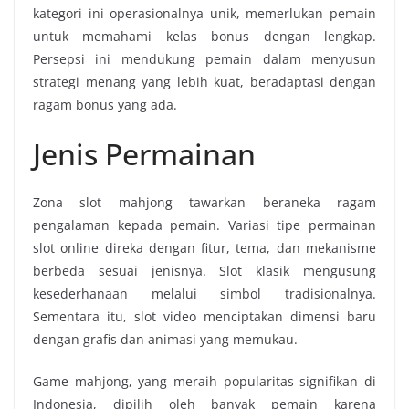
kategori ini operasionalnya unik, memerlukan pemain
untuk memahami kelas bonus dengan lengkap.
Persepsi ini mendukung pemain dalam menyusun
strategi menang yang lebih kuat, beradaptasi dengan
ragam bonus yang ada.
Jenis Permainan
Zona slot mahjong tawarkan beraneka ragam
pengalaman kepada pemain. Variasi tipe permainan
slot online direka dengan fitur, tema, dan mekanisme
berbeda sesuai jenisnya. Slot klasik mengusung
kesederhanaan melalui simbol tradisionalnya.
Sementara itu, slot video menciptakan dimensi baru
dengan grafis dan animasi yang memukau.
Game mahjong, yang meraih popularitas signifikan di
Indonesia, dipilih oleh banyak pemain karena