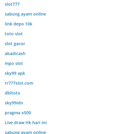
slot777
sabung ayam online
link depo 10k
toto slot
slot gacor
abadicash
mpo slot
sky99 apk
rr777slot.com
dbltoto
sky99idn
pragma x500
Live draw Hk hari ini
sabung ayam online