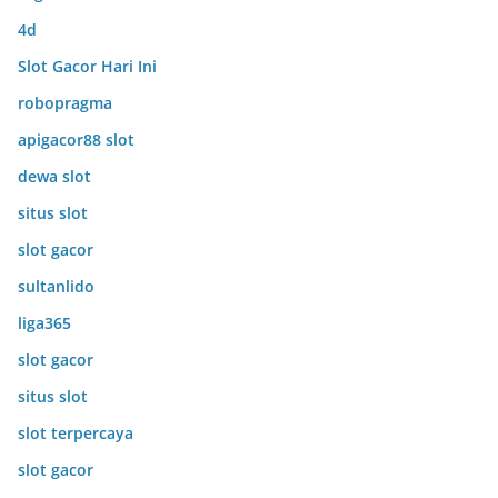
4d
Slot Gacor Hari Ini
robopragma
apigacor88 slot
dewa slot
situs slot
slot gacor
sultanlido
liga365
slot gacor
situs slot
slot terpercaya
slot gacor