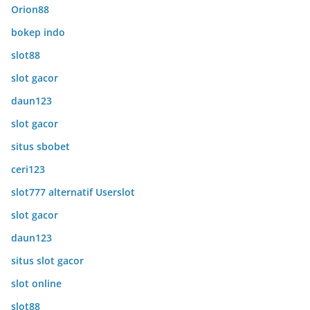
Orion88
bokep indo
slot88
slot gacor
daun123
slot gacor
situs sbobet
ceri123
slot777 alternatif Userslot
slot gacor
daun123
situs slot gacor
slot online
slot88