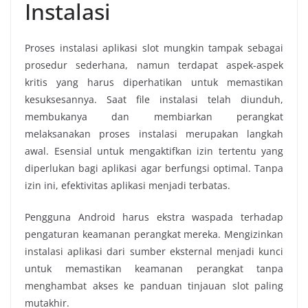
Instalasi
Proses instalasi aplikasi slot mungkin tampak sebagai
prosedur sederhana, namun terdapat aspek-aspek
kritis yang harus diperhatikan untuk memastikan
kesuksesannya. Saat file instalasi telah diunduh,
membukanya dan membiarkan perangkat
melaksanakan proses instalasi merupakan langkah
awal. Esensial untuk mengaktifkan izin tertentu yang
diperlukan bagi aplikasi agar berfungsi optimal. Tanpa
izin ini, efektivitas aplikasi menjadi terbatas.
Pengguna Android harus ekstra waspada terhadap
pengaturan keamanan perangkat mereka. Mengizinkan
instalasi aplikasi dari sumber eksternal menjadi kunci
untuk memastikan keamanan perangkat tanpa
menghambat akses ke panduan tinjauan slot paling
mutakhir.