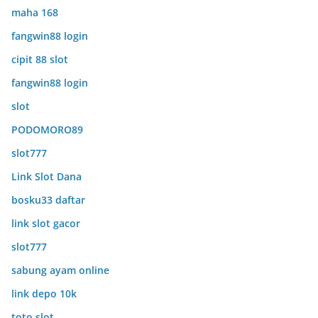
maha 168
fangwin88 login
cipit 88 slot
fangwin88 login
slot
PODOMORO89
slot777
Link Slot Dana
bosku33 daftar
link slot gacor
slot777
sabung ayam online
link depo 10k
toto slot