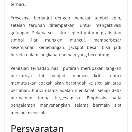
terbaru.
Prosesnya berlanjut dengan menekan tombol spin,
setelah taruhan ditempatkan, untuk mengaktivasi
gulungan. Selama sesi, fitur seperti putaran gratis dan
simbol liar mungkin muncul, memperbesar
kesempatan kemenangan. Jackpot besar bisa jadi
berada dalam jangkauan pemain yang beruntung.
Penilaian terhadap hasil putaran merupakan langkah
berikutnya. Ini menjadi momen kritis untuk
memutuskan apakah akan berpindah ke slot lain atau
bertahan. Kunci utama adalah menikmati setiap detik
permainan tanpa tergesa-gesa. Emphasis pada
pengalaman menyenangkan selama bermain slot
menjadi esensial.
Persyaratan