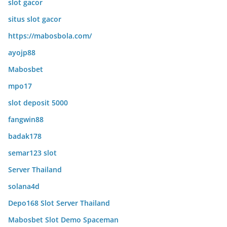
slot gacor
situs slot gacor
https://mabosbola.com/
ayojp88
Mabosbet
mpo17
slot deposit 5000
fangwin88
badak178
semar123 slot
Server Thailand
solana4d
Depo168 Slot Server Thailand
Mabosbet Slot Demo Spaceman