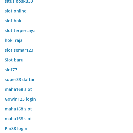
situs bosku33
slot online
slot hoki
slot terpercaya
hoki raja
slot semar123
Slot baru
slot77
super33 daftar
maha168 slot
Gowin123 login
maha168 slot
maha168 slot
Pin88 login