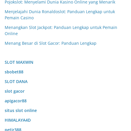
Pojokslot: Menyelami Dunia Kasino Online yang Menarik
Menjelajahi Dunia Ronaldoslot: Panduan Lengkap untuk
Pemain Casino
Menangkan Slot Jackpot: Panduan Lengkap untuk Pemain
Online
Menang Besar di Slot Gacor: Panduan Lengkap
SLOT MAXWIN
sbobet88
SLOT DANA
slot gacor
apigacor88
situs slot online
HIMALAYA4D
petir388