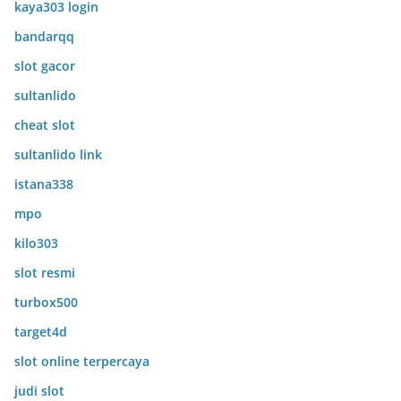
kaya303 login
bandarqq
slot gacor
sultanlido
cheat slot
sultanlido link
istana338
mpo
kilo303
slot resmi
turbox500
target4d
slot online terpercaya
judi slot