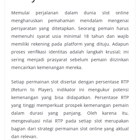
Memulai perjalanan dalam dunia slot online
mengharuskan pemahaman mendalam mengenai
persyaratan yang ditetapkan. Seorang pemain harus
memenuhi syarat usia minimal 18 tahun dan wajib
memiliki rekening pada platform yang dituju. Adapun
proses verifikasi identitas adalah langkah krusial; ini
sering menjadi prasyarat sebelum pemain diizinkan
mencairkan kemenangan mereka.
Setiap permainan slot disertai dengan persentase RTP
(Return to Player), indikator ini mengukur potensi
kemenangan yang bisa didapatkan. Persentase RTP
yang tinggi memperkuat prospek kemenangan pemain
dalam durasi yang panjang. Oleh karena itu,
mengevaluasi nilai RTP pada setiap slot merupakan
bagian dari strategi permainan slot online yang aktual
dan relevan.