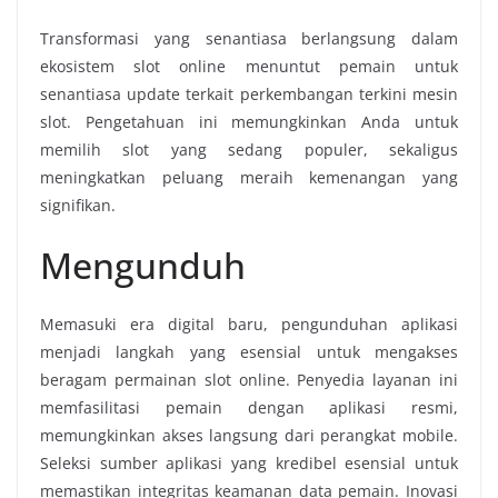
Transformasi yang senantiasa berlangsung dalam
ekosistem slot online menuntut pemain untuk
senantiasa update terkait perkembangan terkini mesin
slot. Pengetahuan ini memungkinkan Anda untuk
memilih slot yang sedang populer, sekaligus
meningkatkan peluang meraih kemenangan yang
signifikan.
Mengunduh
Memasuki era digital baru, pengunduhan aplikasi
menjadi langkah yang esensial untuk mengakses
beragam permainan slot online. Penyedia layanan ini
memfasilitasi pemain dengan aplikasi resmi,
memungkinkan akses langsung dari perangkat mobile.
Seleksi sumber aplikasi yang kredibel esensial untuk
memastikan integritas keamanan data pemain. Inovasi