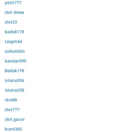
petir777
slot dewa
slot33
badak178
target4d
sultanlido
bandar999
Badak178
istana356
istana338
stm88
slot777
slot gacor
bumi365