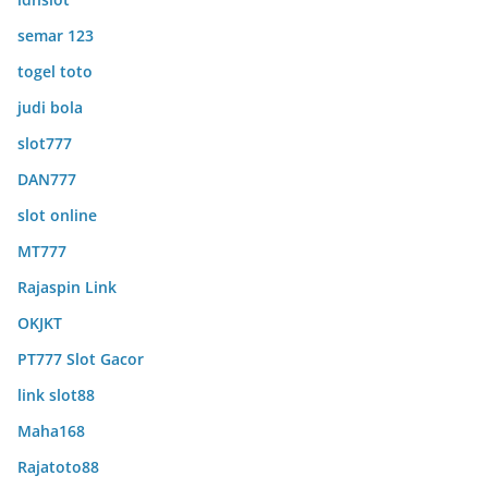
semar 123
togel toto
judi bola
slot777
DAN777
slot online
MT777
Rajaspin Link
OKJKT
PT777 Slot Gacor
link slot88
Maha168
Rajatoto88