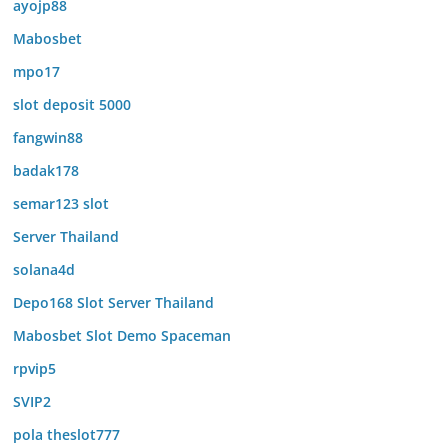
ayojp88
Mabosbet
mpo17
slot deposit 5000
fangwin88
badak178
semar123 slot
Server Thailand
solana4d
Depo168 Slot Server Thailand
Mabosbet Slot Demo Spaceman
rpvip5
SVIP2
pola theslot777