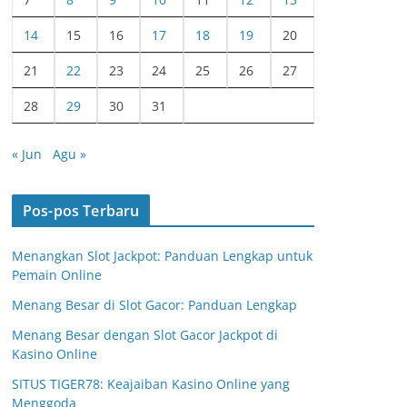
14
15
16
17
18
19
20
21
22
23
24
25
26
27
28
29
30
31
« Jun
Agu »
Pos-pos Terbaru
Menangkan Slot Jackpot: Panduan Lengkap untuk
Pemain Online
Menang Besar di Slot Gacor: Panduan Lengkap
Menang Besar dengan Slot Gacor Jackpot di
Kasino Online
SITUS TIGER78: Keajaiban Kasino Online yang
Menggoda