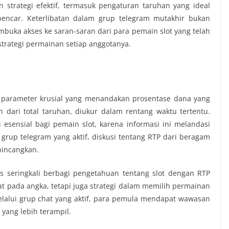
 strategi efektif, termasuk pengaturan taruhan yang ideal
pencar. Keterlibatan dalam grup telegram mutakhir bukan
uka akses ke saran-saran dari para pemain slot yang telah
trategi permainan setiap anggotanya.
h parameter krusial yang menandakan prosentase dana yang
dari total taruhan, diukur dalam rentang waktu tertentu.
ensial bagi pemain slot, karena informasi ini melandasi
grup telegram yang aktif, diskusi tentang RTP dari beragam
bincangkan.
s seringkali berbagi pengetahuan tentang slot dengan RTP
tat pada angka, tetapi juga strategi dalam memilih permainan
alui grup chat yang aktif, para pemula mendapat wawasan
yang lebih terampil.