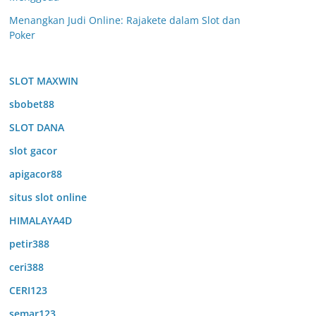
Menangkan Judi Online: Rajakete dalam Slot dan
Poker
SLOT MAXWIN
sbobet88
SLOT DANA
slot gacor
apigacor88
situs slot online
HIMALAYA4D
petir388
ceri388
CERI123
semar123