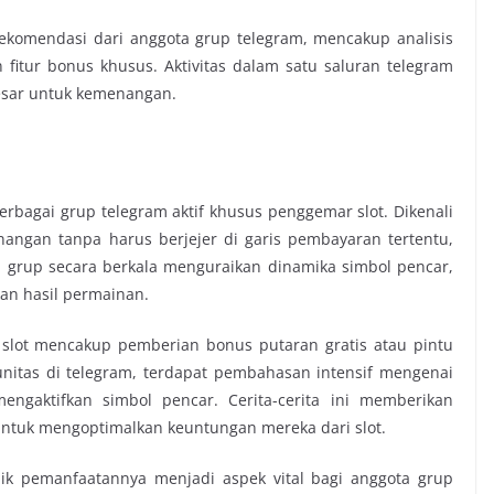
 rekomendasi dari anggota grup telegram, mencakup analisis
an fitur bonus khusus. Aktivitas dalam satu saluran telegram
esar untuk kemenangan.
erbagai grup telegram aktif khusus penggemar slot. Dikenali
ngan tanpa harus berjejer di garis pembayaran tertentu,
ta grup secara berkala menguraikan dinamika simbol pencar,
an hasil permainan.
 slot mencakup pemberian bonus putaran gratis atau pintu
nitas di telegram, terdapat pembahasan intensif mengenai
engaktifkan simbol pencar. Cerita-cerita ini memberikan
ntuk mengoptimalkan keuntungan mereka dari slot.
k pemanfaatannya menjadi aspek vital bagi anggota grup