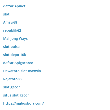
daftar Apibet
slot
Amavi68
republik62
Mahjong Ways
slot pulsa
slot depo 10k
daftar Apigacor88
Dewatoto slot maxwin
Rajatoto88
slot gacor
situs slot gacor
https://mabosbola.com/