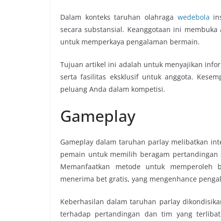
Dalam konteks taruhan olahraga
wedebola
ins
secara substansial. Keanggotaan ini membuka
untuk memperkaya pengalaman bermain.
Tujuan artikel ini adalah untuk menyajikan inf
serta fasilitas eksklusif untuk anggota. Kes
peluang Anda dalam kompetisi.
Gameplay
Gameplay dalam taruhan parlay melibatkan int
pemain untuk memilih beragam pertandingan s
Memanfaatkan metode untuk memperoleh b
menerima bet gratis, yang mengenhance pengal
Keberhasilan dalam taruhan parlay dikondisikan
terhadap pertandingan dan tim yang terlibat