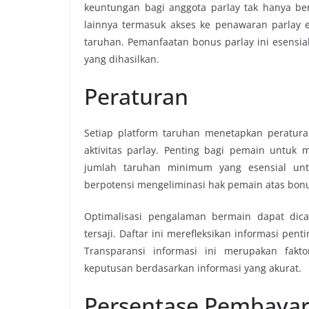
keuntungan bagi anggota parlay tak hanya be
lainnya termasuk akses ke penawaran parlay ek
taruhan. Pemanfaatan bonus parlay ini esensial
yang dihasilkan.
Peraturan
Setiap platform taruhan menetapkan peratura
aktivitas parlay. Penting bagi pemain untuk
jumlah taruhan minimum yang esensial untu
berpotensi mengeliminasi hak pemain atas bonu
Optimalisasi pengalaman bermain dapat dica
tersaji. Daftar ini merefleksikan informasi pent
Transparansi informasi ini merupakan fa
keputusan berdasarkan informasi yang akurat.
Persentase Pembaya