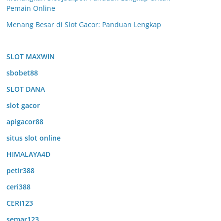
Pemain Online
Menang Besar di Slot Gacor: Panduan Lengkap
SLOT MAXWIN
sbobet88
SLOT DANA
slot gacor
apigacor88
situs slot online
HIMALAYA4D
petir388
ceri388
CERI123
semar123