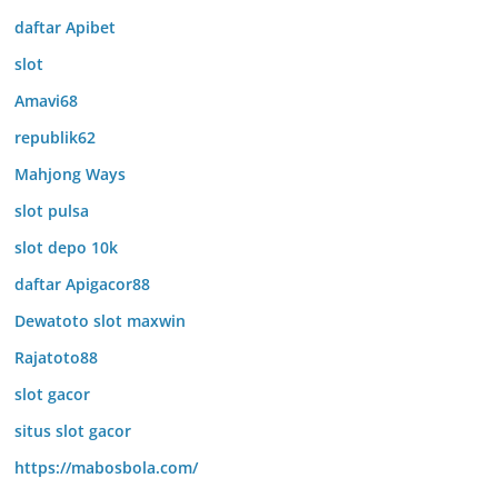
daftar Apibet
slot
Amavi68
republik62
Mahjong Ways
slot pulsa
slot depo 10k
daftar Apigacor88
Dewatoto slot maxwin
Rajatoto88
slot gacor
situs slot gacor
https://mabosbola.com/