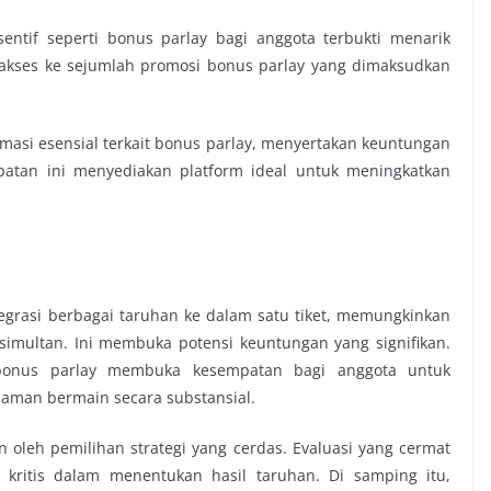
entif seperti bonus parlay bagi anggota terbukti menarik
 akses ke sejumlah promosi bonus parlay yang dimaksudkan
ormasi esensial terkait bonus parlay, menyertakan keuntungan
empatan ini menyediakan platform ideal untuk meningkatkan
egrasi berbagai taruhan ke dalam satu tiket, memungkinkan
imultan. Ini membuka potensi keuntungan yang signifikan.
onus parlay membuka kesempatan bagi anggota untuk
aman bermain secara substansial.
 oleh pemilihan strategi yang cerdas. Evaluasi yang cermat
 kritis dalam menentukan hasil taruhan. Di samping itu,